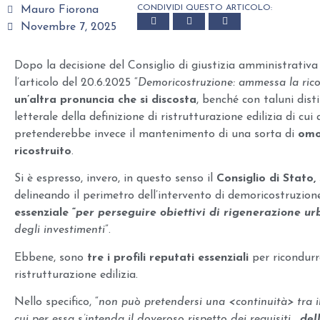
CONDIVIDI QUESTO ARTICOLO:
Mauro Fiorona
Novembre 7, 2025
Dopo la decisione del Consiglio di giustizia amministrativa pe
l’articolo del 20.6.2025 “
Demoricostruzione: ammessa la rico
un’altra pronuncia che si discosta
, benché con taluni disti
letterale della definizione di ristrutturazione edilizia di cui a
pretenderebbe invece il mantenimento di una sorta di
omog
ricostruito
.
Si è espresso, invero, in questo senso il
Consiglio di Stato, 
delineando il perimetro dell’intervento di demoricostruzione
essenziale “
per perseguire obiettivi di rigenerazione u
degli investimenti
”.
Ebbene, sono
tre i profili reputati essenziali
per ricondurre
ristrutturazione edilizia.
Nello specifico, “
non può pretendersi una <continuità> tra il
cui per essa s’intenda il doveroso rispetto dei requisiti…
del