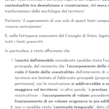
contestualità tra demolizione e ricostruzione
, del
mero u
trasformazioni della morfologia del territorio
”.
Pertanto “
il superamento di uno solo di questi limiti compor
<nuova costruzione>
”.
E, nella fattispecie esaminata dal Consiglio di Stato, legat
tutti i limiti prescritti.
In particolare, è stato affermato che:
l’
unicità dell’immobile
considerato sarebbe stata frus
principale, dal momento che “
l’accorpamento della 
viola il limite della <neutralità>
dell’intervento di <
territorio era limitato al fabbricato principale (propri
pertinenza), con la ricostruzione
si addiverrebbe a u
maggiore sul territorio
”; in altre parole, “
è
precluso
ricostruttiva> –
l’accorpamento di volumi
precedente
frazionamento di un volume originario in più edifi
non vi sarebbe stata
“
continuità temporale
”
, dato c