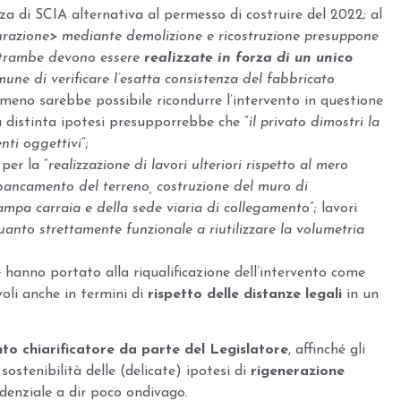
rza di SCIA alternativa al permesso di costruire del 2022; al
tturazione> mediante demolizione e ricostruzione presuppone
entrambe devono essere
realizzate in forza di un unico
une di verificare l’esatta consistenza del fabbricato
mmeno sarebbe possibile ricondurre l’intervento in questione
sta distinta ipotesi presupporrebbe che “
il privato dimostri la
nti oggettivi
”;
per la “
realizzazione di lavori ulteriori rispetto al mero
bancamento del terreno, costruzione del muro di
rampa carraia e della sede viaria di collegamento
”; lavori
uanto strettamente funzionale a riutilizzare la volumetria
he hanno portato alla riqualificazione dell’intervento come
voli anche in termini di
rispetto delle distanze legali
in un
to chiarificatore da parte del Legislatore
, affinché gli
ostenibilità delle (delicate) ipotesi di
rigenerazione
denziale a dir poco ondivago.