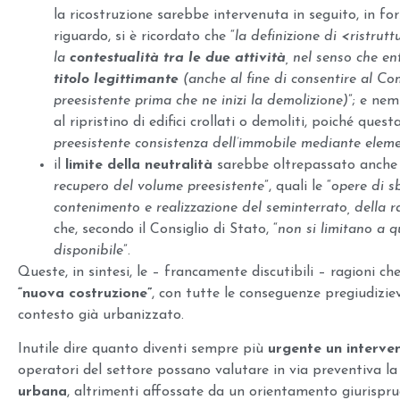
la ricostruzione sarebbe intervenuta in seguito, in fo
riguardo, si è ricordato che “
la definizione di <ristru
la
contestualità tra le due attività
, nel senso che 
titolo legittimante
(anche al fine di consentire al Com
preesistente prima che ne inizi la demolizione)
”; e ne
al ripristino di edifici crollati o demoliti, poiché que
preesistente consistenza dell’immobile mediante eleme
il
limite della neutralità
sarebbe oltrepassato anche 
recupero del volume preesistente
”, quali le “
opere di s
contenimento e realizzazione del seminterrato, della 
che, secondo il Consiglio di Stato, “
non si limitano a q
disponibile
”.
Queste, in sintesi, le – francamente discutibili – ragioni c
“nuova costruzione”
, con tutte le conseguenze pregiudizie
contesto già urbanizzato.
Inutile dire quanto diventi sempre più
urgente un interven
operatori del settore possano valutare in via preventiva la s
urbana
, altrimenti affossate da un orientamento giurispru