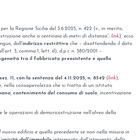
r la Regione Sicilia del 3.6.2025, n. 422 (v., in merito,
struzione anche a centinaia di metri di distanza
“;
link
)
,
ecco
nguo, dall’
indirizzo
restrittivo
che – disattendendo il dato
ll’art. 3, comma 1, lett. d), d.p.r. n. 380/2001 –
eneità tra il fabbricato preesistente e quello
sez. II, con la sentenza del 4.11.2025, n. 8542
(
link
),
, nella consapevolezza che si tratta di un istituto
rbana, contenimento del consumo di suolo
, incentivazione
 le operazioni di demoricostruzione nell’alveo della
 nuovo edificio e quello precedente se non nella misura in
l’unicità dell’immobile
interessato dall’intervento, della