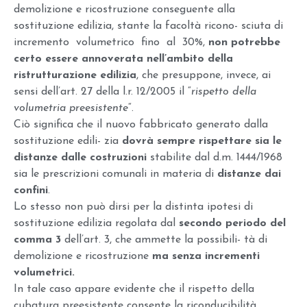
demolizione e ricostruzione conseguente alla
sostituzione edilizia, stante la facoltà ricono- sciuta di
incremento volumetrico fino al 30%,
non potrebbe
certo essere annoverata nell’ambito della
ristrutturazione edilizia
, che presuppone, invece, ai
sensi dell’art. 27 della l.r. 12/2005 il “
rispetto della
volumetria preesistente
“.
Ciò significa che il nuovo fabbricato generato dalla
sostituzione edili- zia
dovrà sempre rispettare sia le
distanze dalle costruzioni
stabilite dal d.m. 1444/1968
sia le prescrizioni comunali in materia di
distanze dai
confini
.
Lo stesso non può dirsi per la distinta ipotesi di
sostituzione edilizia regolata dal
secondo periodo del
comma 3
dell’art. 3, che ammette la possibili- tà di
demolizione e ricostruzione
ma senza incrementi
volumetrici.
In tale caso appare evidente che il rispetto della
cubatura preesistente consente la riconducibilità