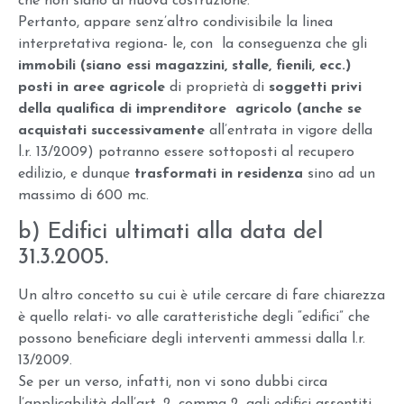
che non siano di nuova costruzione.
Pertanto, appare senz’altro condivisibile la linea
interpretativa regiona- le, con la conseguenza che gli
immobili (siano essi magazzini, stalle, fienili, ecc.)
posti in aree agricole
di proprietà di
soggetti privi
della qualifica di imprenditore agricolo (anche se
acquistati successivamente
all’entrata in vigore della
l.r. 13/2009) potranno essere sottoposti al recupero
edilizio, e dunque
trasformati in residenza
sino ad un
massimo di 600 mc.
b) Edifici ultimati alla data del
31.3.2005.
Un altro concetto su cui è utile cercare di fare chiarezza
è quello relati- vo alle caratteristiche degli “edifici” che
possono beneficiare degli interventi ammessi dalla l.r.
13/2009.
Se per un verso, infatti, non vi sono dubbi circa
l’applicabilità dell’art. 2, comma 2, agli edifici assentiti