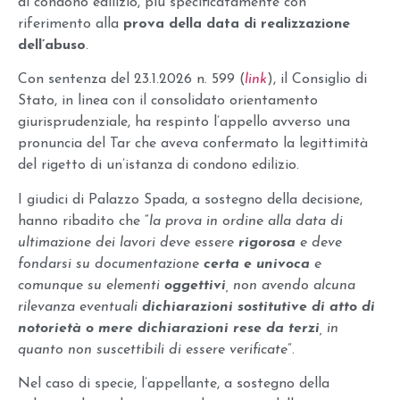
di condono edilizio, più specificatamente con
riferimento alla
prova della data di realizzazione
dell’abuso
.
Con sentenza del 23.1.2026 n. 599 (
link
), il Consiglio di
Stato, in linea con il consolidato orientamento
giurisprudenziale, ha respinto l’appello avverso una
pronuncia del Tar che aveva confermato la legittimità
del rigetto di un’istanza di condono edilizio.
I giudici di Palazzo Spada, a sostegno della decisione,
hanno ribadito che “
la prova in ordine alla data di
ultimazione dei lavori deve essere
rigorosa
e deve
fondarsi su documentazione
certa e univoca
e
comunque su elementi
oggettivi
, non avendo alcuna
rilevanza eventuali
dichiarazioni sostitutive di atto di
notorietà o mere dichiarazioni rese da terzi
, in
quanto non suscettibili di essere verificate
”.
Nel caso di specie, l’appellante, a sostegno della