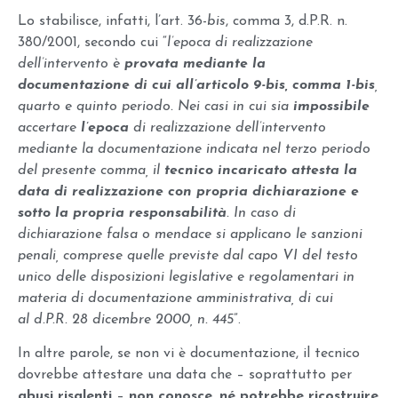
Lo stabilisce, infatti, l’art. 36-
bis
, comma 3, d.P.R. n.
380/2001, secondo cui “
l’epoca di realizzazione
dell’intervento è
provata mediante la
documentazione di cui all’articolo 9-bis, comma 1-bis
,
quarto e quinto periodo. Nei casi in cui sia
impossibile
accertare
l’epoca
di realizzazione dell’intervento
mediante la documentazione indicata nel terzo periodo
del presente comma, il
tecnico incaricato attesta la
data di realizzazione con propria dichiarazione e
sotto la propria responsabilità
. In caso di
dichiarazione falsa o mendace si applicano le sanzioni
penali, comprese quelle previste dal capo VI del testo
unico delle disposizioni legislative e regolamentari in
materia di documentazione amministrativa, di cui
al d.P.R. 28 dicembre 2000, n. 445
”.
In altre parole, se non vi è documentazione, il tecnico
dovrebbe attestare una data che – soprattutto per
abusi risalenti
–
non conosce, né potrebbe ricostruire