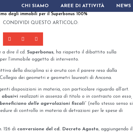
CHI SIAMO
AREE DI ATTIVITÀ
NEWS
ttimo degli immobili per il Superbonus 100%
CONDIVIDI QUESTO ARTICOLO:
e a dire il cd.
Superbonus
, ha riaperto il dibattito sulla
per l’immobile oggetto di intervento.
tiva della disciplina si è avuta con il parere reso dalla
 Collegio dei geometri e geometri laureati di Ancona.
genti disposizioni in materia, con particolare riguardo all’art.
i abusivi
realizzati in assenza di titolo o in contrasto con esso,
beneficiano delle agevolazioni fiscali
” (nello stesso senso si
edure di controllo in materia di detrazioni per le spese di
n. 126 di
conversione del cd. Decreto Agosto
, aggiungendo il