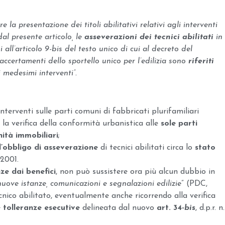
re la presentazione dei titoli abilitativi relativi agli interventi
dal presente articolo, le
asseverazioni dei tecnici abilitati
in
ui all’articolo 9-bis del testo unico di cui al decreto del
accertamenti dello sportello unico per l’edilizia sono
riferiti
i medesimi interventi”.
nterventi sulle parti comuni di fabbricati plurifamiliari
 la verifica della conformità urbanistica alle
sole parti
nità immobiliari
;
 l’obbligo
di asseverazione
di tecnici abilitati circa lo
stato
/2001.
ze dai benefici
, non può sussistere ora più alcun dubbio in
nuove istanze, comunicazioni e segnalazioni edilizie
” (PDC,
cnico abilitato, eventualmente anche ricorrendo alla verifica
e
tolleranze esecutive
delineata dal nuovo
art. 34-
bis
, d.p.r. n.