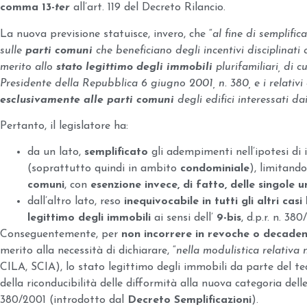
comma 13-
ter
all’art. 119 del Decreto Rilancio.
La nuova previsione statuisce, invero, che “
al fine di semplifica
sulle
parti comuni
che beneficiano degli incentivi disciplinati 
merito allo
stato legittimo degli immobili
plurifamiliari, di c
Presidente della Repubblica 6 giugno 2001, n. 380, e i relativi 
esclusivamente alle parti comuni
degli edifici interessati da
Pertanto, il legislatore ha:
da un lato,
semplificato
gli adempimenti nell’ipotesi di i
(soprattutto quindi in ambito
condominiale
), limitando
comuni
, con
esenzione invece, di fatto, delle singole u
dall’altro lato, reso
inequivocabile in tutti gli altri casi
legittimo degli immobili
ai sensi dell’
9-bis
, d.p.r. n. 380
Conseguentemente, per
non incorrere in revoche o decaden
merito alla necessità di dichiarare, “
nella modulistica relativa 
CILA, SCIA), lo stato legittimo degli immobili da parte del te
della riconducibilità delle difformità alla nuova categoria dell
380/2001 (introdotto dal
Decreto Semplificazioni
).