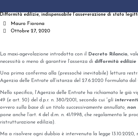
Difformità edilizie, indispensabile l’asseverazione di stato legi
Mauro Fiorona
Ottobre 27, 2020
La maxi-agevolazione introdotta con il
Decreto Rilancio
, val
necessità o meno di garantire l’assenza di
difformità edilizie
Una prima conferma alla (pressoché inevitabile) lettura restrit
Agenzia delle Entrate all’istanza del 27.6.2020 formulata dal
Nello specifico, l’Agenzia delle Entrate ha richiamato le già vi
49 (e art. 50) del d.p.r. n. 380/2001, secondo cui “
gli
intervent
ovvero sulla base di un titolo successivamente annullato,
non 
pone anche l’art. 4 del d.m. n. 41/1998, che regolamenta le proc
ristrutturazione edilizia).
Ma a risolvere ogni dubbio è intervenuta la legge 13.10.2020, 